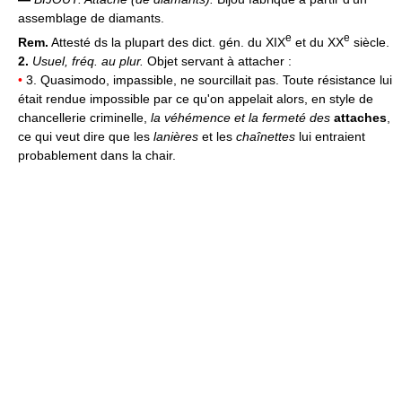
assemblage de diamants.
e
e
Rem.
Attesté ds la plupart des dict. gén. du XIX
et du XX
siècle.
2.
Usuel, fréq. au plur.
Objet servant à attacher :
•
3. Quasimodo, impassible, ne sourcillait pas. Toute résistance lui
était rendue impossible par ce qu'on appelait alors, en style de
chancellerie criminelle,
la véhémence et la fermeté des
attaches
,
ce qui veut dire que les
lanières
et les
chaînettes
lui entraient
probablement dans la chair.