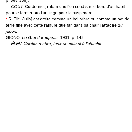
p. 385-386).
—
COUT.
Cordonnet, ruban que l'on coud sur le bord d'un habit
pour le fermer ou d'un linge pour le suspendre :
•
5. Elle [Julia] est droite comme un bel arbre ou comme un pot de
terre fine avec cette rainure que fait dans sa chair l'
attache
du
jupon.
GIONO,
Le Grand troupeau,
1931, p. 143.
—
ÉLEV.
Garder, mettre, tenir un animal à l'attache
: