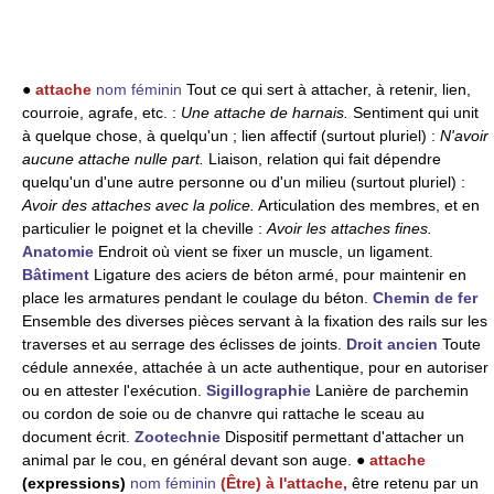
●
attache
nom féminin
Tout ce qui sert à attacher, à retenir, lien,
courroie, agrafe, etc. :
Une attache de harnais.
Sentiment qui unit
à quelque chose, à quelqu'un ; lien affectif (surtout pluriel) :
N'avoir
aucune attache nulle part.
Liaison, relation qui fait dépendre
quelqu'un d'une autre personne ou d'un milieu (surtout pluriel) :
Avoir des attaches avec la police.
Articulation des membres, et en
particulier le poignet et la cheville :
Avoir les attaches fines.
Anatomie
Endroit où vient se fixer un muscle, un ligament.
Bâtiment
Ligature des aciers de béton armé, pour maintenir en
place les armatures pendant le coulage du béton.
Chemin de fer
Ensemble des diverses pièces servant à la fixation des rails sur les
traverses et au serrage des éclisses de joints.
Droit ancien
Toute
cédule annexée, attachée à un acte authentique, pour en autoriser
ou en attester l'exécution.
Sigillographie
Lanière de parchemin
ou cordon de soie ou de chanvre qui rattache le sceau au
document écrit.
Zootechnie
Dispositif permettant d'attacher un
animal par le cou, en général devant son auge. ●
attache
(expressions)
nom féminin
(Être) à l'attache,
être retenu par un