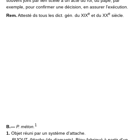
souvent joint par lien scellé à un acte du roi, du pape, par
exemple, pour confirmer une décision, en assurer l'exécution.
e
e
Rem.
Attesté ds tous les dict. gén. du XIX
et du XX
siècle.
1
B.—
P. méton.
1.
Objet réuni par un système d'attache.
—
BIJOUT.
Attache (de diamants).
Bijou fabriqué à partir d'un