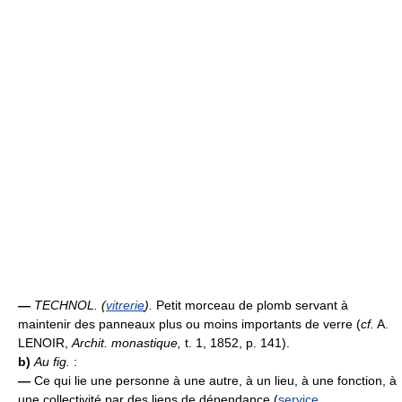
—
TECHNOL. (
vitrerie
).
Petit morceau de plomb servant à
maintenir des panneaux plus ou moins importants de verre (
cf.
A.
LENOIR,
Archit. monastique,
t. 1, 1852, p. 141).
b)
Au fig.
:
—
Ce qui lie une personne à une autre, à un lieu, à une fonction, à
une collectivité par des liens de dépendance (
service
,