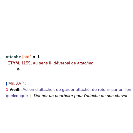
attache
[ataʃ]
n. f.
ÉTYM.
1155, au sens II; déverbal de
attacher.
❖
———
e
I
Mil. XVI
.
1
Vieilli.
Action d'attacher, de garder attaché, de retenir par un lien
quelconque.
||
Donner un pourboire pour l'attache de son cheval.