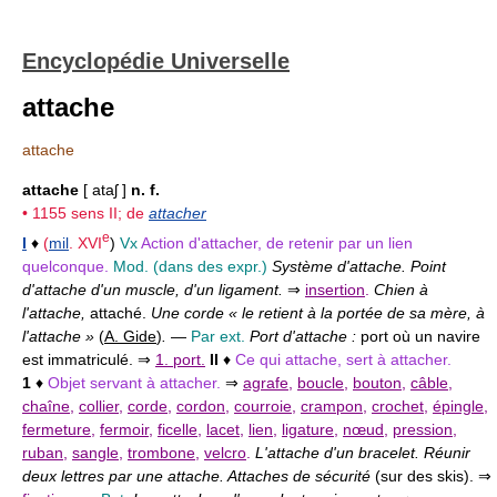
Encyclopédie Universelle
attache
attache
attache
[ ataʃ ]
n. f.
• 1155 sens
II
; de
attacher
e
I
♦
(
mil
.
XVI
)
Vx
Action d'attacher, de retenir par un lien
quelconque.
Mod.
(dans des expr.)
Système d'attache. Point
d'attache d'un muscle, d'un ligament.
⇒
insertion
.
Chien à
l'attache,
attaché.
Une corde « le retient à la portée de sa mère, à
l'attache »
(
A. Gide
)
.
—
Par ext.
Port d'attache :
port où un navire
est immatriculé. ⇒
1. port.
II
♦
Ce qui attache, sert à attacher.
1
♦
Objet servant à attacher.
⇒
agrafe
,
boucle
,
bouton
,
câble
,
chaîne
,
collier
,
corde
,
cordon
,
courroie
,
crampon
,
crochet
,
épingle
,
fermeture
,
fermoir
,
ficelle
,
lacet
,
lien
,
ligature
,
nœud
,
pression
,
ruban
,
sangle
,
trombone
,
velcro
.
L'attache d'un bracelet. Réunir
deux lettres par une attache. Attaches de sécurité
(sur des skis).
⇒