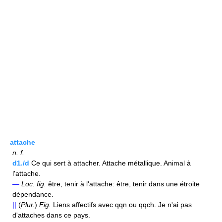
attache
n.
f.
d1./d
Ce qui sert à attacher. Attache métallique. Animal à
l'attache.
—
Loc.
fig.
être, tenir à l'attache: être, tenir dans une étroite
dépendance.
||
(
Plur.
)
Fig.
Liens affectifs avec qqn ou qqch. Je n'ai pas
d'attaches dans ce pays.