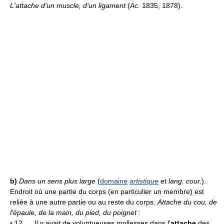
L'attache d'un muscle, d'un ligament
(
Ac.
1835, 1878).
b)
Dans un sens plus large
(
domaine
artistique
et
lang. cour.
).
Endroit où une partie du corps (en particulier un membre) est
reliée à une autre partie ou au reste du corps.
Attache du cou, de
l'épaule, de la main, du pied, du poignet
:
•
12. ... Il y avait de voluptueuses mollesses dans l'
attache
des