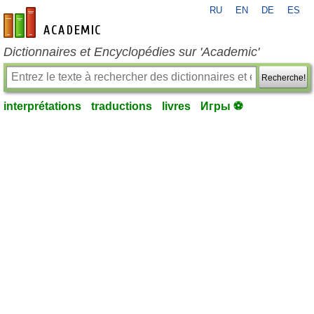
RU
EN
DE
ES
fr-academic.com
Dictionnaires et Encyclopédies sur 'Academic'
Recherche!
interprétations
traductions
livres
Игры ⚽