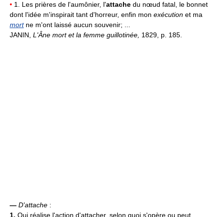
•
1. Les prières de l'aumônier, l'
attache
du nœud fatal, le bonnet
dont l'idée m'inspirait tant d'horreur, enfin mon
exécution
et ma
mort
ne m'ont laissé aucun souvenir; ...
JANIN,
L'Âne mort et la femme guillotinée,
1829, p. 185.
—
D'attache
:
1.
Qui réalise l'action d'attacher, selon quoi s'opère ou peut