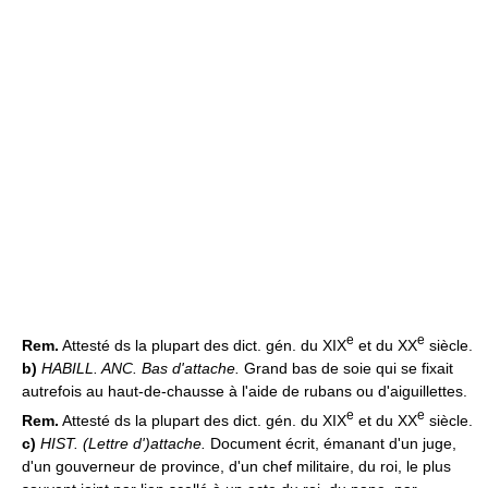
e
e
Rem.
Attesté ds la plupart des dict. gén. du XIX
et du XX
siècle.
b)
HABILL. ANC.
Bas d'attache.
Grand bas de soie qui se fixait
autrefois au haut-de-chausse à l'aide de rubans ou d'aiguillettes.
e
e
Rem.
Attesté ds la plupart des dict. gén. du XIX
et du XX
siècle.
c)
HIST.
(Lettre d')attache.
Document écrit, émanant d'un juge,
d'un gouverneur de province, d'un chef militaire, du roi, le plus