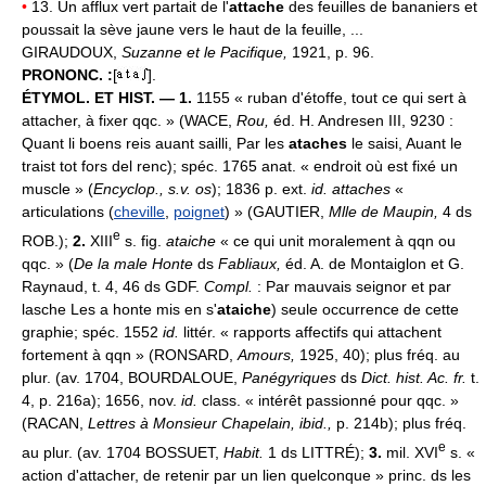
•
13. Un afflux vert partait de l'
attache
des feuilles de bananiers et
poussait la sève jaune vers le haut de la feuille, ...
GIRAUDOUX,
Suzanne et le Pacifique,
1921, p. 96.
PRONONC. :
[
].
ÉTYMOL. ET HIST. — 1.
1155 « ruban d'étoffe, tout ce qui sert à
attacher, à fixer qqc. » (WACE,
Rou,
éd. H. Andresen III, 9230 :
Quant li boens reis auant sailli, Par les
ataches
le saisi, Auant le
traist tot fors del renc); spéc. 1765 anat. « endroit où est fixé un
muscle » (
Encyclop., s.v. os
); 1836 p. ext.
id. attaches
«
articulations (
cheville
,
poignet
) » (GAUTIER,
Mlle de Maupin,
4 ds
e
ROB.);
2.
XIII
s. fig.
ataiche
« ce qui unit moralement à qqn ou
qqc. » (
De la male Honte
ds
Fabliaux,
éd. A. de Montaiglon et G.
Raynaud, t. 4, 46 ds GDF.
Compl.
: Par mauvais seignor et par
lasche Les a honte mis en s'
ataiche
) seule occurrence de cette
graphie; spéc. 1552
id.
littér. « rapports affectifs qui attachent
fortement à qqn » (RONSARD,
Amours,
1925, 40); plus fréq. au
plur. (av. 1704, BOURDALOUE,
Panégyriques
ds
Dict. hist. Ac. fr.
t.
4, p. 216a); 1656, nov.
id.
class. « intérêt passionné pour qqc. »
(RACAN,
Lettres à Monsieur Chapelain, ibid.,
p. 214b); plus fréq.
e
au plur. (av. 1704 BOSSUET,
Habit.
1 ds LITTRÉ);
3.
mil. XVI
s. «
action d'attacher, de retenir par un lien quelconque » princ. ds les