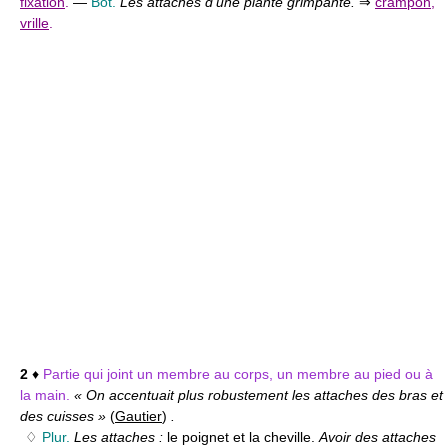
fixation
.
—
Bot.
Les attaches d'une plante grimpante.
⇒
crampon
,
vrille
.
2
♦
Partie qui joint un membre au corps, un membre au pied ou à
la main.
« On accentuait plus robustement les attaches des bras et
des cuisses »
(
Gautier
)
.
♢
Plur.
Les attaches :
le poignet et la cheville.
Avoir des attaches