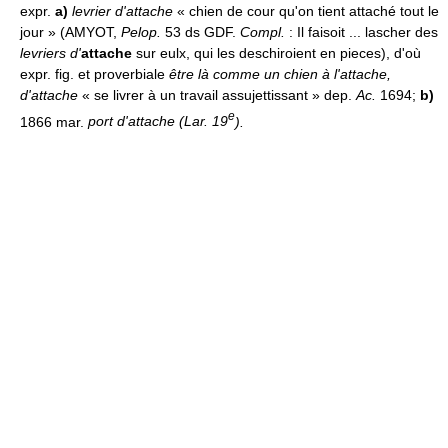
expr.
a)
levrier d'attache
« chien de cour qu'on tient attaché tout le
jour » (AMYOT,
Pelop.
53 ds GDF.
Compl.
: Il faisoit ... lascher des
levriers d'
attache
sur eulx, qui les deschiroient en pieces), d'où
expr. fig. et proverbiale
être là comme un chien à l'attache,
d'attache
« se livrer à un travail assujettissant » dep.
Ac.
1694;
b)
e
1866 mar.
port d'attache (Lar. 19
).