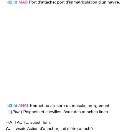
d2./d
MAR
Port d'attache: port d'immatriculation d'un navire.
d3./d
ANAT
Endroit où s'insère un muscle, un ligament.
||
(
Plur.
) Poignets et chevilles. Avoir des attaches fines.
⇒ATTACHE, subst. fém.
A.—
Vieilli.
Action d'attacher, fait d'être attaché :