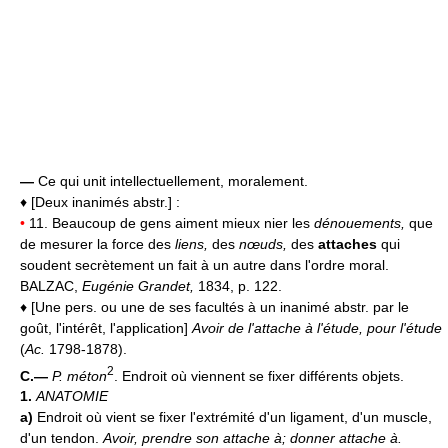
—
Ce qui unit intellectuellement, moralement.
♦ [Deux inanimés abstr.] :
•
11. Beaucoup de gens aiment mieux nier les
dénouements,
que
de mesurer la force des
liens,
des
nœuds,
des
attaches
qui
soudent secrètement un fait à un autre dans l'ordre moral.
BALZAC,
Eugénie Grandet,
1834, p. 122.
♦ [Une pers. ou une de ses facultés à un inanimé abstr. par le
goût, l'intérêt, l'application]
Avoir de l'attache à l'étude, pour l'étude
(
Ac.
1798-1878).
2
C.—
P. méton
. Endroit où viennent se fixer différents objets.
1.
ANATOMIE
a)
Endroit où vient se fixer l'extrémité d'un ligament, d'un muscle,
d'un tendon.
Avoir, prendre son attache à; donner attache à.