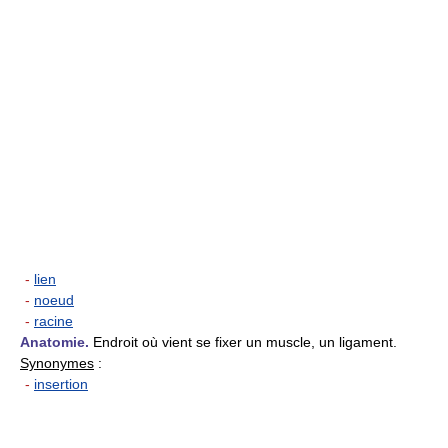
-
lien
-
noeud
-
racine
Anatomie.
Endroit où vient se fixer un muscle, un ligament.
Synonymes
:
-
insertion