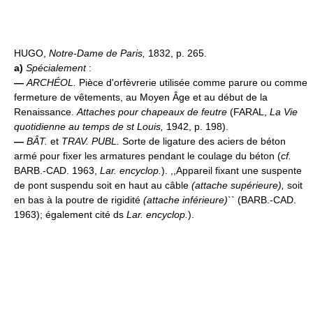
HUGO,
Notre-Dame de Paris,
1832, p. 265.
a)
Spécialement
:
—
ARCHÉOL.
Pièce d'orfèvrerie utilisée comme parure ou comme
fermeture de vêtements, au Moyen Âge et au début de la
Renaissance.
Attaches pour chapeaux de feutre
(FARAL,
La Vie
quotidienne au temps de st Louis,
1942, p. 198).
—
BÂT.
et
TRAV. PUBL.
Sorte de ligature des aciers de béton
armé pour fixer les armatures pendant le coulage du béton (
cf.
BARB.-CAD. 1963,
Lar. encyclop.
). ,,Appareil fixant une suspente
de pont suspendu soit en haut au câble
(attache supérieure),
soit
en bas à la poutre de rigidité
(attache inférieure)
`` (BARB.-CAD.
1963); également cité ds
Lar. encyclop.
).