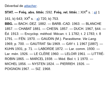
Déverbal de
attacher
.
e
STAT. — Fréq. abs. littér. :
592.
Fréq. rel. littér. :
XIX
s. :
a
) 1
e
161, b) 643; XX
s. :
a
) 720, b) 753.
BBG. —
BACH.-DEZ. 1882. — BARB.-CAD. 1963. — BLANCHE
1857. — CHABAT 1881. — CHESN. 1857. — DUCH. 1967, §44. —
Éd. 1913. — Encyclop. méthod. Mécan. t. 1 1782; t. 2 1783; t. 8
1791. — FÉN. 1970. — GAUDIN (M.). Parasitisme.
Vie Lang.
1969, p. 700. — GAUTRAT Ski 1969. — GAY t. 1 1967 [1887]. —
KUHN 1931, p. 71. — LABORDE 1872. — Lar. comm. 1930. —
Lar. mén. 1926. — LE CLÈRE 1960. — LELOIR 1961. — LITTRÉ-
ROBIN 1865. — MARCEL 1938. — Méd. Biol. t. 1 1970. —
MICHEL 1856. — NYSTEN 1824. — PIERREH. 1926. —
POIGNON 1967. — SIZ. 1968.